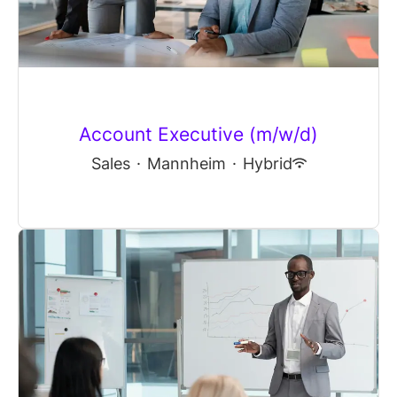
Account Executive (m/w/d)
Sales
·
Mannheim
·
Hybrid