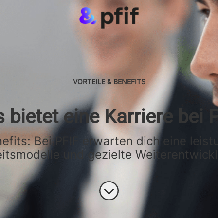
VORTEILE & BENEFITS
 bietet eine Karriere bei 
efits: Bei PFIF erwarten dich eine leis
itsmodelle und gezielte Weiterentwick
Zum Inhalt scrollen